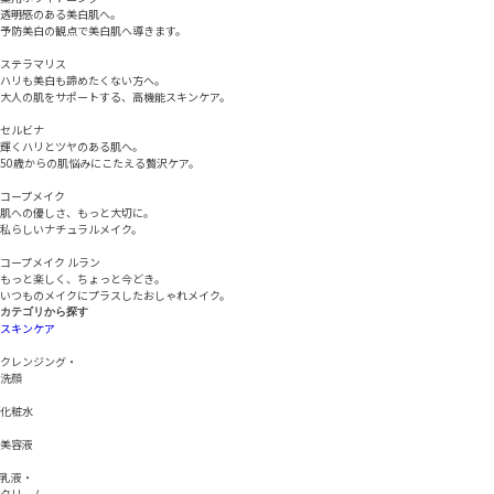
み解決方法」をご紹介♪
透明感のある美白肌へ。
予防美白の観点で美白肌へ導きます。
詳細は以下からチェック！！
ステラマリス
ハリも美白も諦めたくない方へ。
ページはこちら↓
大人の肌をサポートする、高機能スキンケア。
コープメイクページ
セルビナ
輝くハリとツヤのある肌へ。
50歳からの肌悩みにこたえる贅沢ケア。
コープメイク
肌への優しさ、もっと大切に。
一覧へ戻る
私らしいナチュラルメイク。
コープメイク ルラン
もっと楽しく、ちょっと今どき。
いつものメイクにプラスしたおしゃれメイク。
カテゴリから探す
スキンケア
クレンジング・
洗顔
© CLUB cosmetics CO.,LTD.
化粧水
美容液
乳液・
クリーム