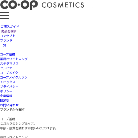
ご購入ガイド
【コープメイク45周年】リニューアル第一弾！
商品を探す
コンセプト
ブランド
一覧
コープ基礎
2025.2.26
薬用ホワイトニング
ステラマリス
セルビナ
おかげさまでコープメイクアップシリーズは45周年を迎えま
コープメイク
した。
コープメイクルラン
トピックス
プライバシー
ポリシー
リニューアル第一弾として、
企業情報
人気のUVパウダーファンデーションとUVリキッドファンデー
NEWS
お問い合わせ
ション、
ブランドから探す
口紅をさらに使いやすく改良しています。
コープ基礎
こだわりのシンプルケア。
年齢・肌質を問わずお使いいただけます。
またメイクアップアーティストとのコラボ企画で「メイク悩
薬用ホワイトニング