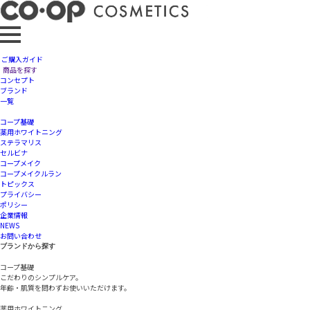
ご購入ガイド
【9月30日まで】ルラン5周年記念キャンペーンが9月
商品を探す
よりスタート
コンセプト
ブランド
一覧
コープ基礎
薬用ホワイトニング
ステラマリス
2023.8.31
セルビナ
コープメイク
コープメイクルラン
オンラインメイク体験会へのご招待やプレゼントが
トピックス
全国合計200名様に当たるチャンス！
プライバシー
ポリシー
ルラン5周年記念キャンペーンの応募が
企業情報
NEWS
2023年9月1日（金）からスタートします♪
お問い合わせ
ブランドから探す
【A賞50名】
コープ基礎
こだわりのシンプルケア。
総額6,700円（本体）相当のルラン特別セットをプレゼント！
年齢・肌質を問わずお使いいただけます。
さらに講師によるオンラインメイク体験会にご招待！
薬用ホワイトニング