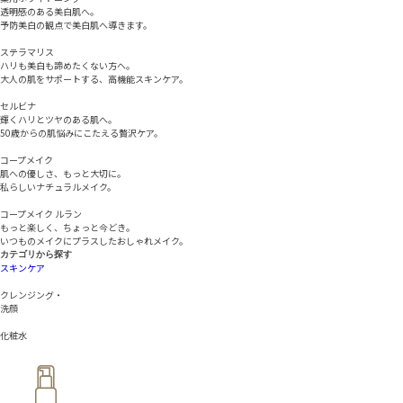
透明感のある美白肌へ。
予防美白の観点で美白肌へ導きます。
【B賞150名】
ルランパウダーチップアイブロウ（ライトブラウン）、
ステラマリス
ハリも美白も諦めたくない方へ。
コープ基礎オールインワンゲル（リニューアル品）をプレゼ
大人の肌をサポートする、高機能スキンケア。
ント！
セルビナ
輝くハリとツヤのある肌へ。
50歳からの肌悩みにこたえる贅沢ケア。
〇
応募締切日：2023年9月30日（土）まで
コープメイク
肌への優しさ、もっと大切に。
⇓詳細はコチラをチェック！ぜひご応募お待ちしております
私らしいナチュラルメイク。
♪
コープメイク ルラン
もっと楽しく、ちょっと今どき。
応募はコチラ▷
いつものメイクにプラスしたおしゃれメイク。
カテゴリから探す
スキンケア
クレンジング・
洗顔
一覧へ戻る
化粧水